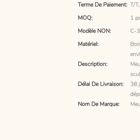
Terme De Paiement:
T/T,
MOQ:
1 p
Modèle NON:
C-
Matériel:
Bois
env
Description:
Meub
scu
Délai De Livraison:
38 
dép
Nom De Marque:
Meu