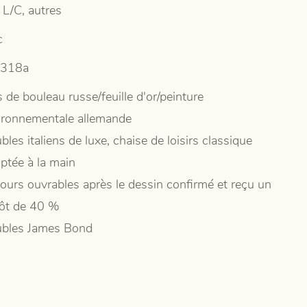
 L/C, autres
c
3318a
 de bouleau russe/feuille d'or/peinture
ironnementale allemande
les italiens de luxe, chaise de loisirs classique
lptée à la main
jours ouvrables après le dessin confirmé et reçu un
ôt de 40 %
bles James Bond