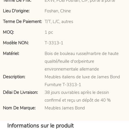
Terme De Prix:
EXW, FOB Foshan, CIF, porte à porte
Lieu D'origine:
Foshan, Chine
Terme De Paiement:
T/T, L/C, autres
MOQ:
1 pc
Modèle NON:
T-3313-1
Matériel:
Bois de bouleau russe/marbre de haute
qualité/feuille d'or/peinture
environnementale allemande
Description:
Meubles italiens de luxe de James Bond
Furniture T-3313-1
Délai De Livraison:
38 jours ouvrables après le dessin
confirmé et reçu un dépôt de 40 %
Nom De Marque:
Meubles James Bond
Informations sur le produit