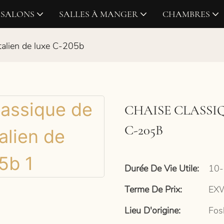
SALONS
SALLES À MANGER
CHAMBRES
italien de luxe C-205b
CHAISE CLASSIQ
C-205B
Durée De Vie Utile:
10-
Terme De Prix:
EXW
Lieu D'origine:
Fos