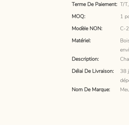
Terme De Paiement:
T/T,
MOQ:
1 p
Modèle NON:
C-
Matériel:
Bois
env
Description:
Cha
Délai De Livraison:
38 
dép
Nom De Marque:
Meu