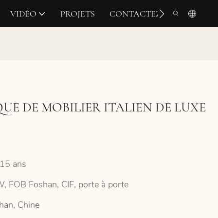
VIDÉO
PROJETS
CONTACTEZ-NOUS
UE DE MOBILIER ITALIEN DE LUXE
15 ans
, FOB Foshan, CIF, porte à porte
han, Chine