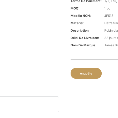
Terme De Paiement:
T/T, L/C,
MOQ:
1 pc
Modèle NON:
JF518
Matériel:
Hêtre fra
Description:
Robin cla
Délai De Livraison:
38 jours 
Nom De Marque:
James B
enquête