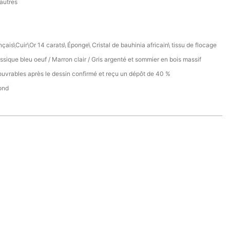
 autres
nçais\Cuir\Or 14 carats\ Éponge\ Cristal de bauhinia africain\ tissu de flocage
ssique bleu oeuf / Marron clair / Gris argenté et sommier en bois massif
ouvrables après le dessin confirmé et reçu un dépôt de 40 %
ond