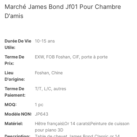
Marché James Bond Jf01 Pour Chambre
D'amis
Durée De Vie
10-15 ans
Utile:
Terme De
EXW, FOB Foshan, CIF, porte à porte
Prix:
Lieu
Foshan, Chine
D'origine:
Terme De
T/T, L/C, autres
Paiement:
MOQ:
1 pc
Modèle NON:
JP643
Matériel:
Hêtre français\Or 14 carats\Peinture de cuisson
pour piano 3D
Description:
Table de chevet James Bond Classic or 14