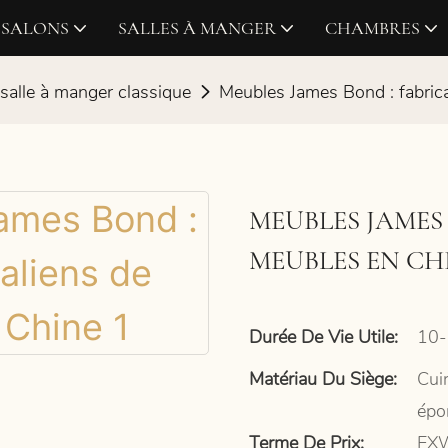
SALONS
SALLES À MANGER
CHAMBRES
salle à manger classique
Meubles James Bond : fabrica
MEUBLES JAMES 
MEUBLES EN CH
Durée De Vie Utile:
10-
Matériau Du Siège:
Cui
épo
Terme De Prix:
EXW