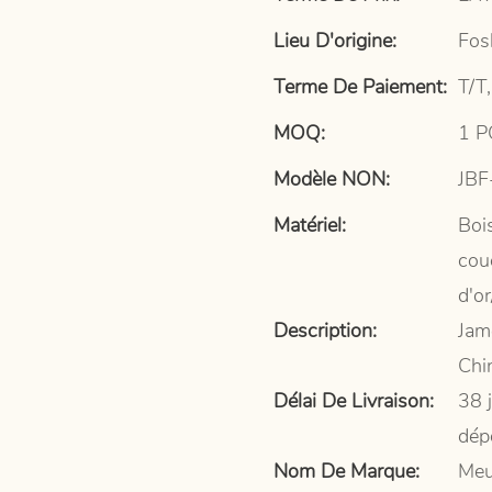
Lieu D'origine:
Fos
Terme De Paiement:
T/T,
MOQ:
1 P
Modèle NON:
JBF
Matériel:
Bois
couc
d'o
Description:
Jam
Chi
Délai De Livraison:
38 
dép
Nom De Marque:
Meu