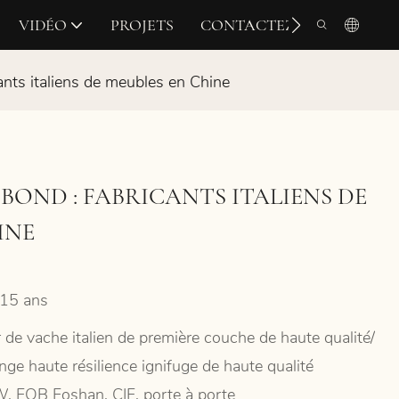
VIDÉO
PROJETS
CONTACTEZ-NOUS
nts italiens de meubles en Chine
BOND : FABRICANTS ITALIENS DE
INE
15 ans
r de vache italien de première couche de haute qualité/
nge haute résilience ignifuge de haute qualité
, FOB Foshan, CIF, porte à porte