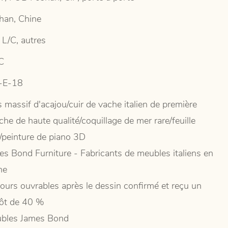
han, Chine
 L/C, autres
C
-E-18
 massif d'acajou/cuir de vache italien de première
he de haute qualité/coquillage de mer rare/feuille
r/peinture de piano 3D
es Bond Furniture - Fabricants de meubles italiens en
ne
jours ouvrables après le dessin confirmé et reçu un
ôt de 40 %
bles James Bond