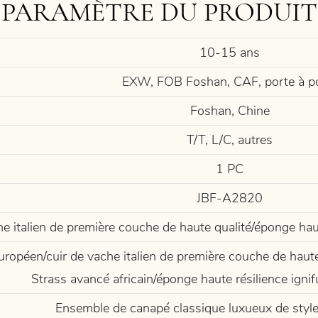
PARAMÈTRE DU PRODUIT
10-15 ans
EXW, FOB Foshan, CAF, porte à p
Foshan, Chine
T/T, L/C, autres
1 PC
JBF-A2820
he italien de première couche de haute qualité/éponge haut
uropéen/cuir de vache italien de première couche de haute 
Strass avancé africain/éponge haute résilience ignif
Ensemble de canapé classique luxueux de style