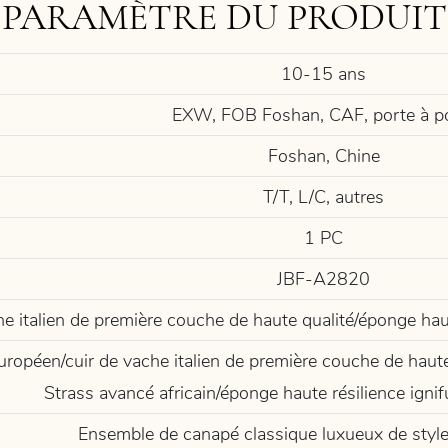
PARAMÈTRE DU PRODUIT
10-15 ans
EXW, FOB Foshan, CAF, porte à p
Foshan, Chine
T/T, L/C, autres
1 PC
JBF-A2820
he italien de première couche de haute qualité/éponge haut
uropéen/cuir de vache italien de première couche de haute 
Strass avancé africain/éponge haute résilience ignif
Ensemble de canapé classique luxueux de style