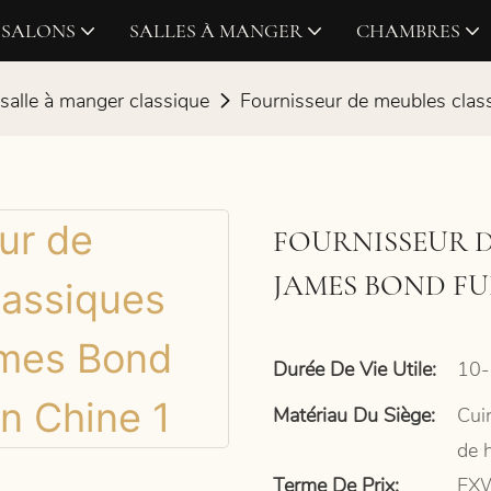
SALONS
SALLES À MANGER
CHAMBRES
salle à manger classique
Fournisseur de meubles class
FOURNISSEUR D
JAMES BOND FU
Durée De Vie Utile:
10-
Matériau Du Siège:
Cuir
de 
Terme De Prix:
EXW