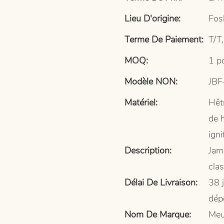
Lieu D'origine:
Fos
Terme De Paiement:
T/T,
MOQ:
1 p
Modèle NON:
JBF
Matériel:
Hêt
de 
igni
Description:
Jam
cla
Délai De Livraison:
38 
dép
Nom De Marque:
Meu