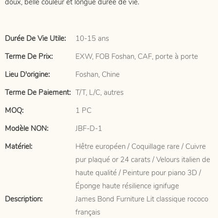
doux, belle couleur et longue durée de vie.
Durée De Vie Utile:
10-15 ans
Terme De Prix:
EXW, FOB Foshan, CAF, porte à porte
Lieu D'origine:
Foshan, Chine
Terme De Paiement:
T/T, L/C, autres
MOQ:
1 PC
Modèle NON:
JBF-D-1
Matériel:
Hêtre européen / Coquillage rare / Cuivre
pur plaqué or 24 carats / Velours italien de
haute qualité / Peinture pour piano 3D /
Éponge haute résilience ignifuge
Description:
James Bond Furniture Lit classique rococo
français