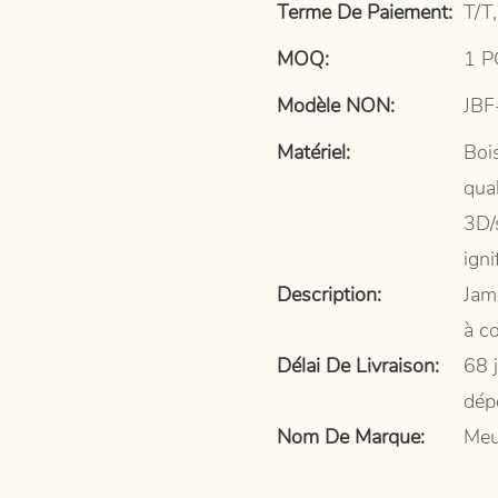
Terme De Paiement:
T/T,
MOQ:
1 P
Modèle NON:
JBF
Matériel:
Boi
qual
3D/
igni
Description:
Jam
à co
Délai De Livraison:
68 
dép
Nom De Marque:
Meu