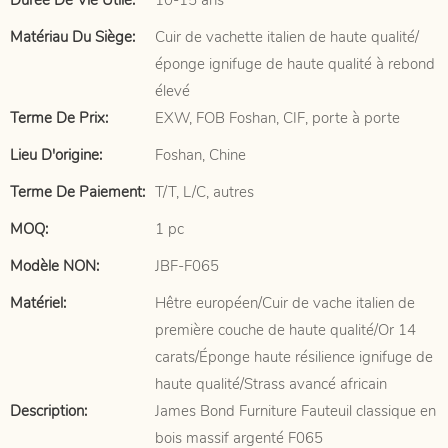
Durée De Vie Utile:
10-15 ans
Matériau Du Siège:
Cuir de vachette italien de haute qualité/
éponge ignifuge de haute qualité à rebond
élevé
Terme De Prix:
EXW, FOB Foshan, CIF, porte à porte
Lieu D'origine:
Foshan, Chine
Terme De Paiement:
T/T, L/C, autres
MOQ:
1 pc
Modèle NON:
JBF-F065
Matériel:
Hêtre européen/Cuir de vache italien de
première couche de haute qualité/Or 14
carats/Éponge haute résilience ignifuge de
haute qualité/Strass avancé africain
Description:
James Bond Furniture Fauteuil classique en
bois massif argenté F065