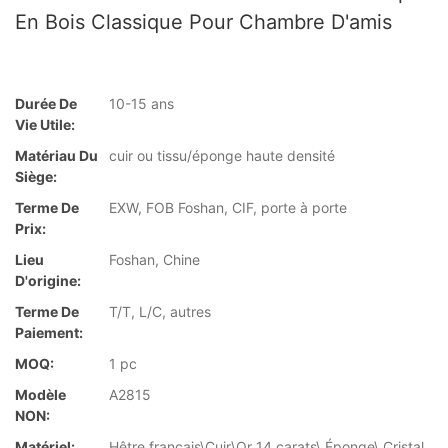
En Bois Classique Pour Chambre D'amis
Durée De
10-15 ans
Vie Utile:
Matériau Du
cuir ou tissu/éponge haute densité
Siège:
Terme De
EXW, FOB Foshan, CIF, porte à porte
Prix:
Lieu
Foshan, Chine
D'origine:
Terme De
T/T, L/C, autres
Paiement:
MOQ:
1 pc
Modèle
A2815
NON:
Matériel:
Hêtre français\Cuir\Or 14 carats\ Éponge\ Cristal