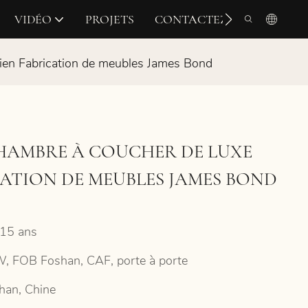
VIDÉO
PROJETS
CONTACTEZ-NOUS
lien Fabrication de meubles James Bond
HAMBRE À COUCHER DE LUXE
CATION DE MEUBLES JAMES BOND
15 ans
, FOB Foshan, CAF, porte à porte
han, Chine