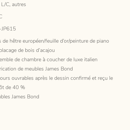
 L/C, autres
C
-JP615
 de hêtre européen/feuille d’or/peinture de piano
placage de bois d’acajou
emble de chambre à coucher de luxe italien
rication de meubles James Bond
jours ouvrables après le dessin confirmé et reçu le
ôt de 40 %
bles James Bond