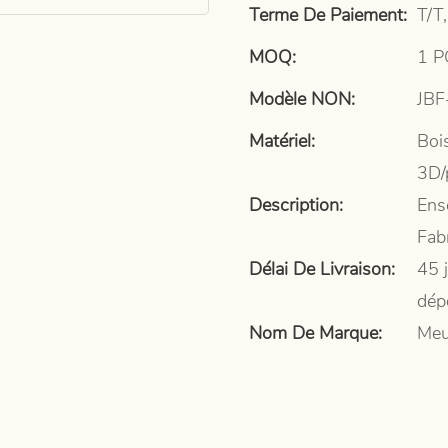
Terme De Paiement:
T/T,
MOQ:
1 P
Modèle NON:
JBF
Matériel:
Bois
3D/
Description:
Ens
Fab
Délai De Livraison:
45 
dép
Nom De Marque:
Meu