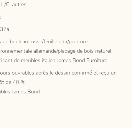
 L/C, autres
c
37a
 de bouleau russe/feuille d'or/peinture
ironnementale allemande/placage de bois naturel
ricant de meubles italien James Bond Furniture
jours ouvrables après le dessin confirmé et reçu un
ôt de 40 %
bles James Bond