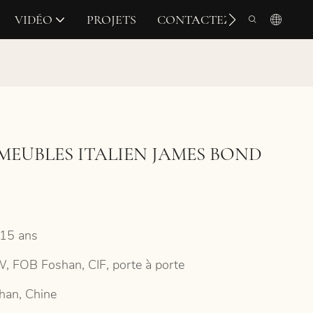
VIDÉO
PROJETS
CONTACTEZ-NOUS
MEUBLES ITALIEN JAMES BOND
15 ans
, FOB Foshan, CIF, porte à porte
han, Chine