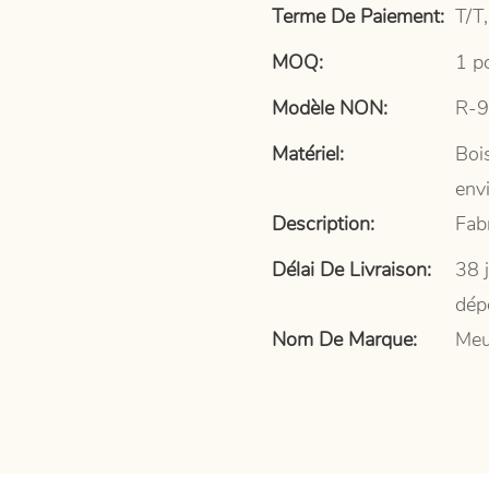
Terme De Paiement:
T/T,
MOQ:
1 p
Modèle NON:
R-9
Matériel:
Bois
env
Description:
Fab
Délai De Livraison:
38 
dép
Nom De Marque:
Meu