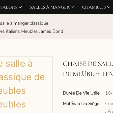
SALONS
SALLES À MANGER
CHAMBRES
salle à manger classique
les italiens Meubles James Bond
CHAISE DE SAL
DE MEUBLES IT
Durée De Vie Utile:
10-
Matériau Du Siège:
Cui
/ Ép