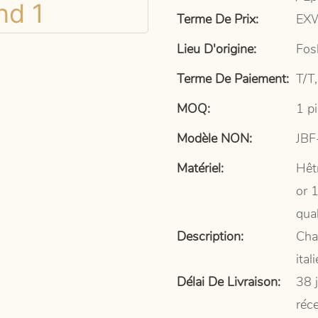
Terme De Prix:
EXW
Lieu D'origine:
Fos
Terme De Paiement:
T/T
MOQ:
1 p
Modèle NON:
JBF
Matériel:
Hêtr
or 
qual
Description:
Cha
ita
Délai De Livraison:
38 
réc