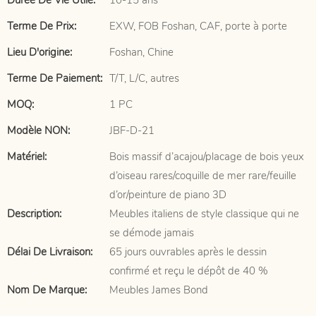
Durée De Vie Utile:
10-15 ans
Terme De Prix:
EXW, FOB Foshan, CAF, porte à porte
Lieu D'origine:
Foshan, Chine
Terme De Paiement:
T/T, L/C, autres
MOQ:
1 PC
Modèle NON:
JBF-D-21
Matériel:
Bois massif d’acajou/placage de bois yeux
d’oiseau rares/coquille de mer rare/feuille
d’or/peinture de piano 3D
Description:
Meubles italiens de style classique qui ne
se démode jamais
Délai De Livraison:
65 jours ouvrables après le dessin
confirmé et reçu le dépôt de 40 %
Nom De Marque:
Meubles James Bond