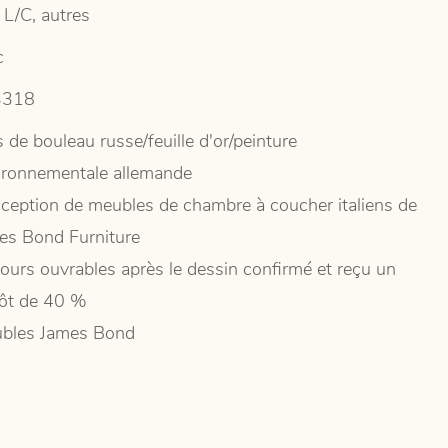
 L/C, autres
c
3318
 de bouleau russe/feuille d'or/peinture
ironnementale allemande
ception de meubles de chambre à coucher italiens de
es Bond Furniture
jours ouvrables après le dessin confirmé et reçu un
ôt de 40 %
bles James Bond