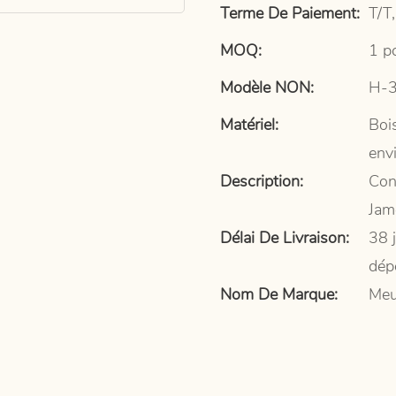
Terme De Paiement:
T/T,
MOQ:
1 p
Modèle NON:
H-
Matériel:
Bois
env
Description:
Con
Jam
Délai De Livraison:
38 
dép
Nom De Marque:
Meu