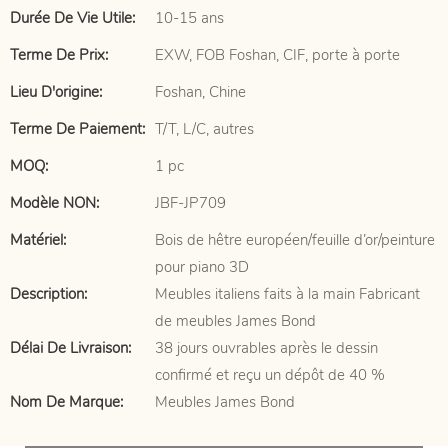
Durée De Vie Utile:
10-15 ans
Terme De Prix:
EXW, FOB Foshan, CIF, porte à porte
Lieu D'origine:
Foshan, Chine
Terme De Paiement:
T/T, L/C, autres
MOQ:
1 pc
Modèle NON:
JBF-JP709
Matériel:
Bois de hêtre européen/feuille d’or/peinture
pour piano 3D
Description:
Meubles italiens faits à la main Fabricant
de meubles James Bond
Délai De Livraison:
38 jours ouvrables après le dessin
confirmé et reçu un dépôt de 40 %
Nom De Marque:
Meubles James Bond