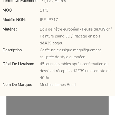
Terme De Paiement:
T/T, L/C, Autres
MOQ:
1 PC
Modèle NON:
JBF-JP717
Matériel:
Bois de hêtre européen / Feuille d&#39;or /
Peinture piano 3D / Placage en bois
d&#39;acajou
Description:
Coiffeuse classique magnifiquement
sculptée de style européen
Délai De Livraison:
45 jours ouvrables après confirmation du
dessin et réception d&#39;un acompte de
40 %
Nom De Marque:
Meubles James Bond