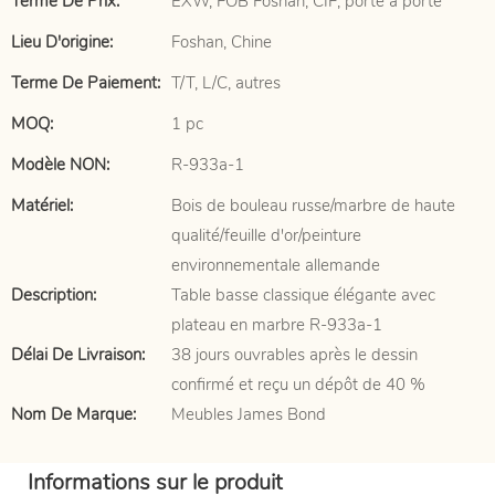
Terme De Prix:
EXW, FOB Foshan, CIF, porte à porte
Lieu D'origine:
Foshan, Chine
Terme De Paiement:
T/T, L/C, autres
MOQ:
1 pc
Modèle NON:
R-933a-1
Matériel:
Bois de bouleau russe/marbre de haute
qualité/feuille d'or/peinture
environnementale allemande
Description:
Table basse classique élégante avec
plateau en marbre R-933a-1
Délai De Livraison:
38 jours ouvrables après le dessin
confirmé et reçu un dépôt de 40 %
Nom De Marque:
Meubles James Bond
Informations sur le produit