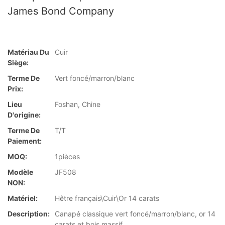
James Bond Company
Matériau Du
Cuir
Siège:
Terme De
Vert foncé/marron/blanc
Prix:
Lieu
Foshan, Chine
D'origine:
Terme De
T/T
Paiement:
MOQ:
1pièces
Modèle
JF508
NON:
Matériel:
Hêtre français\Cuir\Or 14 carats
Description:
Canapé classique vert foncé/marron/blanc, or 14
carats et bois massif