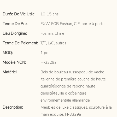
Durée De Vie Utile:
10-15 ans
Terme De Prix:
EXW, FOB Foshan, CIF, porte à porte
Lieu D'origine:
Foshan, Chine
Terme De Paiement:
T/T, L/C, autres
MOQ:
1 pc
Modèle NON:
H-3329a
Matériel:
Bois de bouleau russe/peau de vache
italienne de première couche de haute
qualité/éponge de rebond haute
densité/feuille d'or/peinture
environnementale allemande
Description:
Meubles de luxe classiques, sculpture à la
main exquise, H-3329a