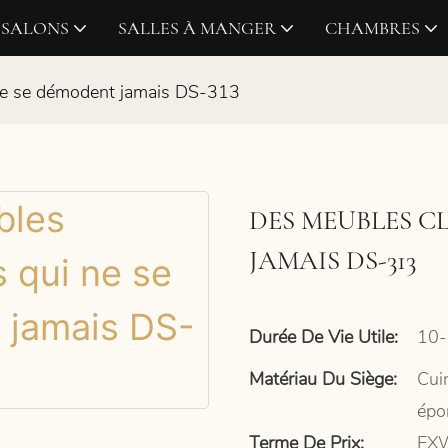
SALONS
SALLES À MANGER
CHAMBRES
ne se démodent jamais DS-313
DES MEUBLES C
JAMAIS DS-313
Durée De Vie Utile:
10-
Matériau Du Siège:
Cui
épo
Terme De Prix:
EXW