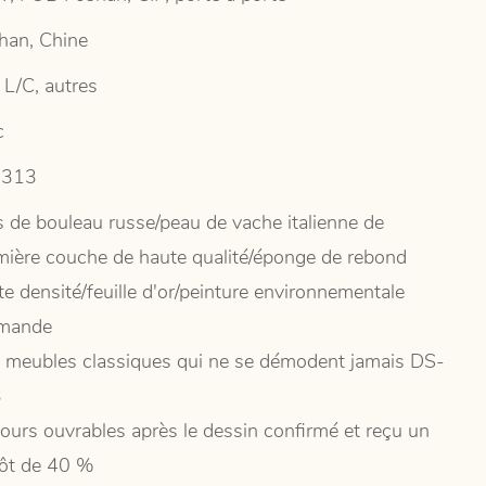
han, Chine
 L/C, autres
c
-313
s de bouleau russe/peau de vache italienne de
mière couche de haute qualité/éponge de rebond
te densité/feuille d'or/peinture environnementale
emande
 meubles classiques qui ne se démodent jamais DS-
3
jours ouvrables après le dessin confirmé et reçu un
ôt de 40 %