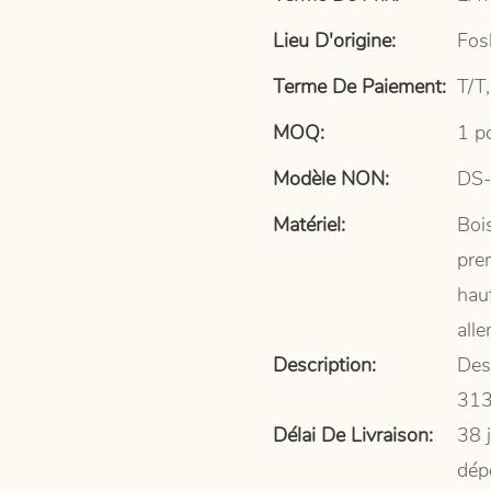
Lieu D'origine:
Fos
Terme De Paiement:
T/T,
MOQ:
1 p
Modèle NON:
DS
Matériel:
Boi
pre
hau
all
Description:
Des
31
Délai De Livraison:
38 
dép