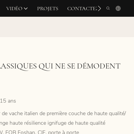
VIDÉO
PROJETS
CONTACTEZ-NOUS
LASSIQUES QUI NE SE DÉMODENT
15 ans
r de vache italien de première couche de haute qualité/
nge haute résilience ignifuge de haute qualité
, FOB Foshan, CIF, porte à porte