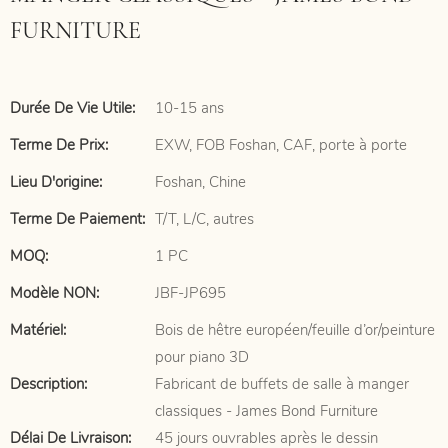
FURNITURE
Durée De Vie Utile:
10-15 ans
Terme De Prix:
EXW, FOB Foshan, CAF, porte à porte
Lieu D'origine:
Foshan, Chine
Terme De Paiement:
T/T, L/C, autres
MOQ:
1 PC
Modèle NON:
JBF-JP695
Matériel:
Bois de hêtre européen/feuille d’or/peinture
pour piano 3D
Description:
Fabricant de buffets de salle à manger
classiques - James Bond Furniture
Délai De Livraison:
45 jours ouvrables après le dessin