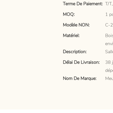
Terme De Paiement:
T/T,
MOQ:
1 p
Modèle NON:
C-
Matériel:
Bois
env
Description:
Sal
Délai De Livraison:
38 
dép
Nom De Marque:
Meu