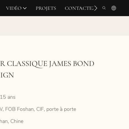
VIDÉO
PROJETS
CONTACTEZ-NOUS
R CLASSIQUE JAMES BOND
SIGN
15 ans
, FOB Foshan, CIF, porte à porte
han, Chine