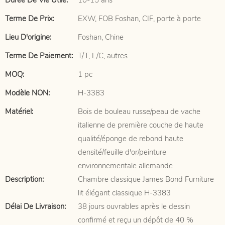
Durée De Vie Utile:
10-15 ans
Terme De Prix:
EXW, FOB Foshan, CIF, porte à porte
Lieu D'origine:
Foshan, Chine
Terme De Paiement:
T/T, L/C, autres
MOQ:
1 pc
Modèle NON:
H-3383
Matériel:
Bois de bouleau russe/peau de vache
italienne de première couche de haute
qualité/éponge de rebond haute
densité/feuille d'or/peinture
environnementale allemande
Description:
Chambre classique James Bond Furniture
lit élégant classique H-3383
Délai De Livraison:
38 jours ouvrables après le dessin
confirmé et reçu un dépôt de 40 %