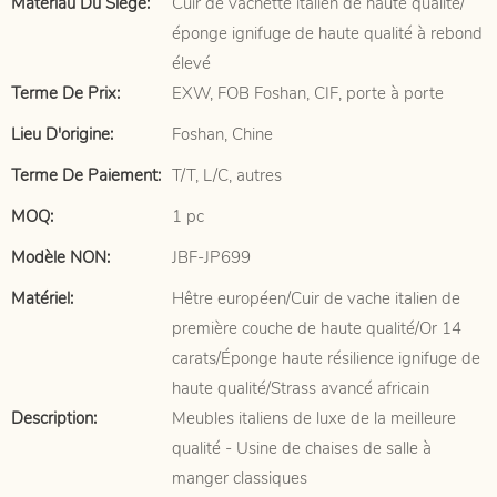
Matériau Du Siège:
Cuir de vachette italien de haute qualité/
éponge ignifuge de haute qualité à rebond
élevé
Terme De Prix:
EXW, FOB Foshan, CIF, porte à porte
Lieu D'origine:
Foshan, Chine
Terme De Paiement:
T/T, L/C, autres
MOQ:
1 pc
Modèle NON:
JBF-JP699
Matériel:
Hêtre européen/Cuir de vache italien de
première couche de haute qualité/Or 14
carats/Éponge haute résilience ignifuge de
haute qualité/Strass avancé africain
Description:
Meubles italiens de luxe de la meilleure
qualité - Usine de chaises de salle à
manger classiques