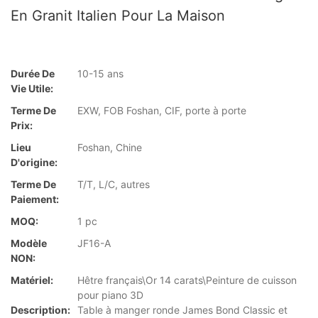
En Granit Italien Pour La Maison
Durée De
10-15 ans
Vie Utile:
Terme De
EXW, FOB Foshan, CIF, porte à porte
Prix:
Lieu
Foshan, Chine
D'origine:
Terme De
T/T, L/C, autres
Paiement:
MOQ:
1 pc
Modèle
JF16-A
NON:
Matériel:
Hêtre français\Or 14 carats\Peinture de cuisson
pour piano 3D
Description:
Table à manger ronde James Bond Classic et