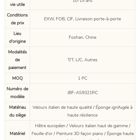
10-15 ans
vie utile
Conditions
EXW, FOB, CIF, Livraison porte-à-porte
de prix
Lieu
Foshan, Chine
d'origine
Modalités
de
T/T, L/C, Autres
paiement
MOQ
1 PC
Numéro de
JBF-AS9321RC
modèle
Matériau
Velours italien de haute qualité / Éponge ignifugée à
du siège
haute résilience
Hêtre européen / Velours italien haut de gamme /
Matériel
Feuille d'or / Peinture 3D façon piano / Éponge haute