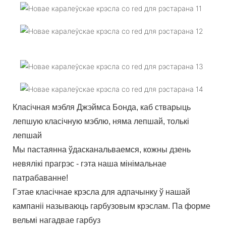
Класічная мэбля Джэймса Бонда, каб стварыць
лепшую класічную мэблю, няма лепшай, толькі
лепшай
Мы пастаянна ўдасканальваемся, кожны дзень
невялікі прагрэс - гэта наша мінімальнае
патрабаванне!
Гэтае класічнае крэсла для адпачынку ў нашай
кампаніі называюць гарбузовым крэслам. Па форме
вельмі нагадвае гарбуз