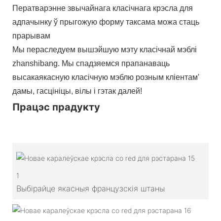
Ператварэнне звычайнага класічнага крэсла для
адпачынку ў прыгожую форму таксама можа стаць
прарывам
Мы пераследуем вышэйшую мэту класічнай мэблі
zhanshibang. Мы спадзяемся прапанаваць
высакаякасную класічную мэблю розным кліентам'
дамы, гасцініцы, вілы і гэтак далей!
Працэс прадукту
1
Выбірайце якасныя французскія штаны