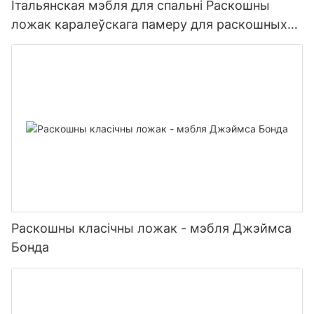
Італьянская мэбля для спальні Раскошны
ложак каралеўскага памеру для раскошных
віл
Раскошны класічны ложак - мэбля Джэймса
Бонда