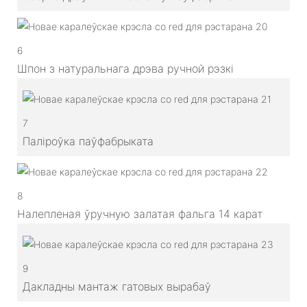
6
Шпон з натуральнага дрэва ручной рэзкі
7
Паліроўка паўфабрыката
8
Налепленая ўручную залатая фальга 14 карат
9
Дакладны мантаж гатовых вырабаў