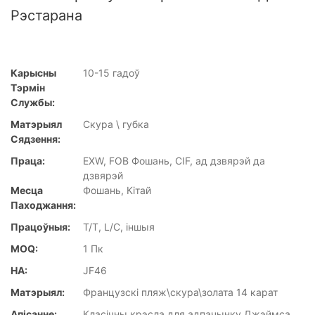
Рэстарана
Карысны
10-15 гадоў
Тэрмін
Службы:
Матэрыял
Скура \ губка
Сядзення:
Праца:
EXW, FOB Фошань, CIF, ад дзвярэй да
дзвярэй
Месца
Фошань, Кітай
Паходжання:
Працоўныя:
T/T, L/C, іншыя
MOQ:
1 Пк
НА:
JF46
Матэрыял:
Французскі пляж\скура\золата 14 карат
Апісанне:
Класічны крэсла для адпачынку Джэймса