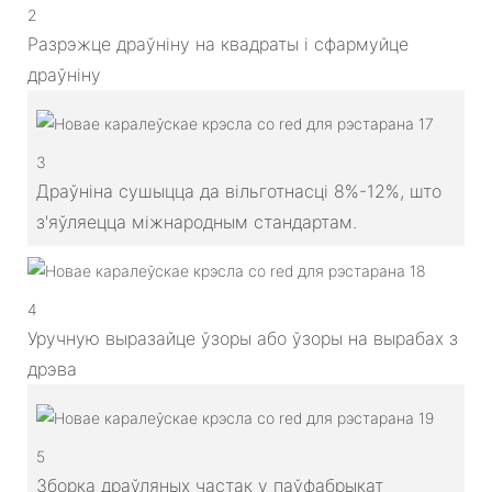
2
Разрэжце драўніну на квадраты і сфармуйце
драўніну
3
Драўніна сушыцца да вільготнасці 8%-12%, што
з'яўляецца міжнародным стандартам.
4
Уручную выразайце ўзоры або ўзоры на вырабах з
дрэва
5
Зборка драўляных частак у паўфабрыкат