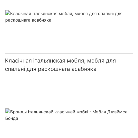
Класічная італьянская мэбля, мэбля для
спальні для раскошнага асабняка