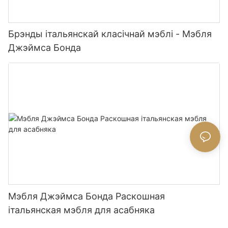
Брэнды італьянскай класічнай мэблі - Мэбля
Джэймса Бонда
Мэбля Джэймса Бонда Раскошная
італьянская мэбля для асабняка