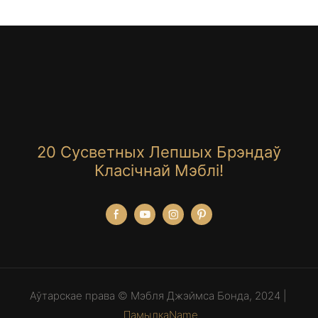
20 Сусветных Лепшых Брэндаў
Класічнай Мэблі!
Аўтарскае права © Мэбля Джэймса Бонда, 2024 |
ПамылкаName