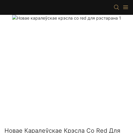
Новае Каралеўскае Крэсла Co Red Для