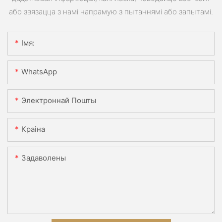
або звязацца з намі напрамую з пытаннямі або запытамі.
Імя:
WhatsApp
Электроннай Пошты
Краіна
Задаволены