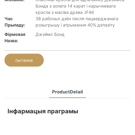
Бонда з золата 14 карат і карычневага
крэсла з масіва дрэва JF46
Час
38 рабочых дзён пасля пацверджанага
Прыладу:
розыгрышу і атрымання 40% дэпазіту
Фірмовая
Джэймс Бонд
Назва:
пытанне
ProductDetail
Інфармацыя праграмы