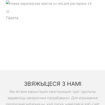
10
Пакета
ЗВЯЖЫЦЕСЯ З НАМІ
Мы вітаем карыстацкіх канструкцый і ідэі і здольны
задаволіць канкрэтныя патрабаванні. Для атрымання
дадатковай інфармацыі, калі ласка, наведайце вэб-сайт