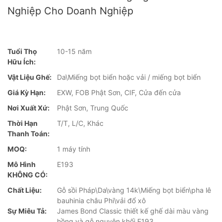
Nghiệp Cho Doanh Nghiệp
Tuổi Thọ
10-15 năm
Hữu Ích:
Vật Liệu Ghế:
Da\Miếng bọt biển hoặc vải / miếng bọt biển
Giá Kỳ Hạn:
EXW, FOB Phật Sơn, CIF, Cửa đến cửa
Nơi Xuất Xứ:
Phật Sơn, Trung Quốc
Thời Hạn
T/T, L/C, Khác
Thanh Toán:
MOQ:
1 máy tính
Mô Hình
E193
KHÔNG CÓ:
Chất Liệu:
Gỗ sồi Pháp\Da\vàng 14k\Miếng bọt biển\pha lê
bauhinia châu Phi\vải đổ xô
Sự Miêu Tả:
James Bond Classic thiết kế ghế dài màu vàng
hồng và gỗ nguyên khối E193