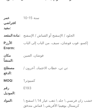
10-15 سنة
عمر
افتراضي
مفيد:
الجلود / الإسفنج أو القماش / الإسفنج
مادة المقعد:
إكسو، فوب فوشان، سيف، من الباب إلى الباب
Pالأرز
Ererm:
فوشان، الصين
مكان
المنشأ:
/ تي تي، خطاب الاعتماد، آخرون
مصطلح
الدفع:
كمبيوتر1
MOQ:
E193
رقم
الموديل:
خشب زان فرنسي \ جلد \ ذهب عيار 14 \ اسفنج \
المواد:
كريستال بوهينيا الأفريقي \ قماش متدفق