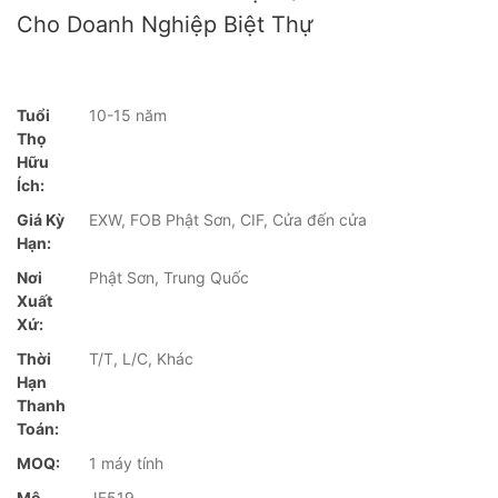
Cho Doanh Nghiệp Biệt Thự
Tuổi
10-15 năm
Thọ
Hữu
Ích:
Giá Kỳ
EXW, FOB Phật Sơn, CIF, Cửa đến cửa
Hạn:
Nơi
Phật Sơn, Trung Quốc
Xuất
Xứ:
Thời
T/T, L/C, Khác
Hạn
Thanh
Toán:
MOQ:
1 máy tính
Mô
JF519