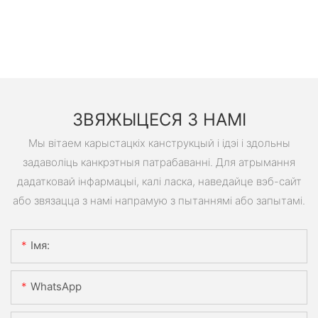
ЗВЯЖЫЦЕСЯ З НАМІ
Мы вітаем карыстацкіх канструкцый і ідэі і здольны
задаволіць канкрэтныя патрабаванні. Для атрымання
дадатковай інфармацыі, калі ласка, наведайце вэб-сайт
або звязацца з намі напрамую з пытаннямі або запытамі.
Імя:
WhatsApp