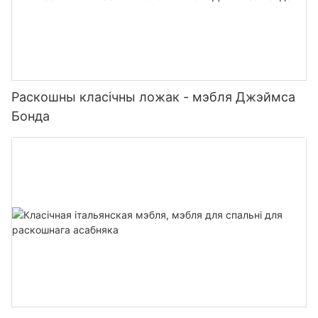
Раскошны класічны ложак - мэбля Джэймса
Бонда