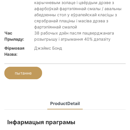
карычневым золаце і цвёрдым дрэве з
афарбоўкай фартэпіяннай смалы / авальны
абедзенны стол у еўрапейскай класіцы з
сярэбранай плаціны і масіва дрэва з
фартэпіяннай смалой
Час
38 рабочых дзён пасля пацверджанага
Прыладу:
розыгрышу і атрымання 40% дэпазіту
Фірмовая
Джэймс Бонд
Назва:
пытанне
ProductDetail
Інфармацыя праграмы