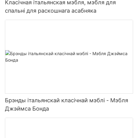
Класічная італьянская мэбля, мэбля для
спальні для раскошнага асабняка
Брэнды італьянскай класічнай мэблі - Мэбля
Джэймса Бонда