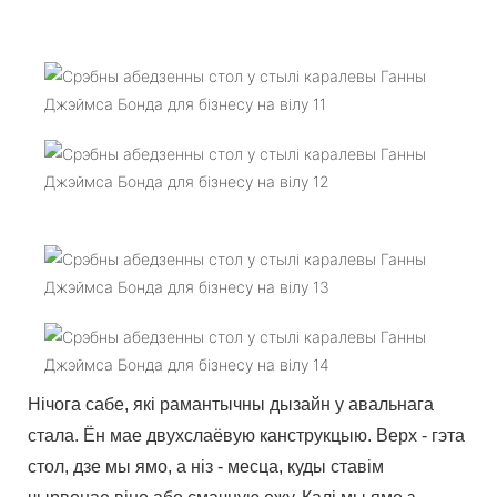
Нічога сабе, які рамантычны дызайн у авальнага
стала. Ён мае двухслаёвую канструкцыю. Верх - гэта
стол, дзе мы ямо, а ніз - месца, куды ставім