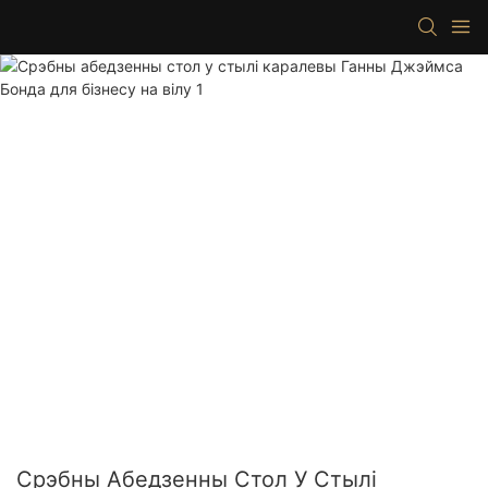
Срэбны Абедзенны Стол У Стылі