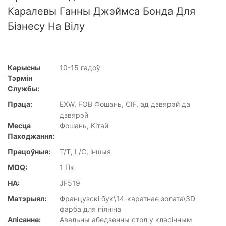
Каралевы Ганны Джэймса Бонда Для
Бізнесу На Вілу
Карысны
10-15 гадоў
Тэрмін
Службы:
Праца:
EXW, FOB Фошань, CIF, ад дзвярэй да
дзвярэй
Месца
Фошань, Кітай
Паходжання:
Працоўныя:
T/T, L/C, іншыя
MOQ:
1 Пк
НА:
JF519
Матэрыял:
Французскі бук\14-каратнае золата\3D
фарба для піяніна
Апісанне:
Авальны абедзенны стол у класічным