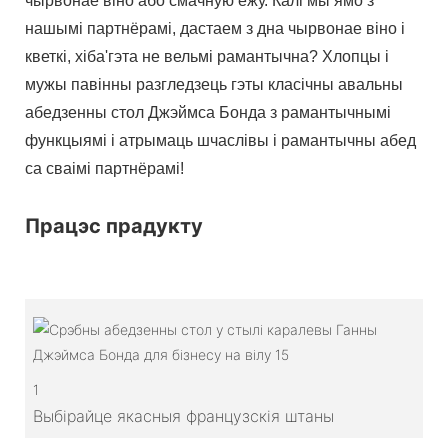
чырвонае віно або смачную ежу. Калі мы ямо з
нашымі партнёрамі, дастаем з дна чырвонае віно і
кветкі, хіба'гэта не вельмі рамантычна? Хлопцы і
мужы павінны разгледзець гэты класічны авальны
абедзенны стол Джэймса Бонда з рамантычнымі
функцыямі і атрымаць шчаслівы і рамантычны абед
са сваімі партнёрамі!
Працэс прадукту
1
Выбірайце якасныя французскія штаны