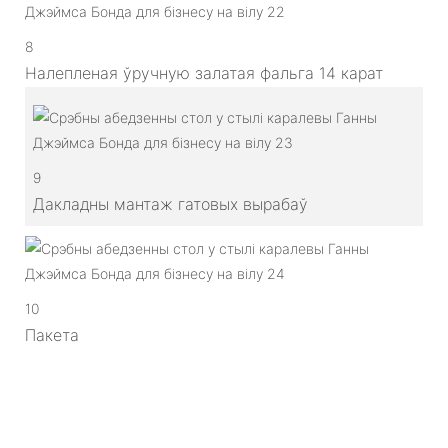
8
Налепленая ўручную залатая фальга 14 карат
9
Дакладны мантаж гатовых вырабаў
10
Пакета