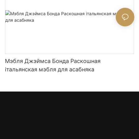
Мэбля Джэймса Бонда Раскошная
італьянская мэбля для асабняка