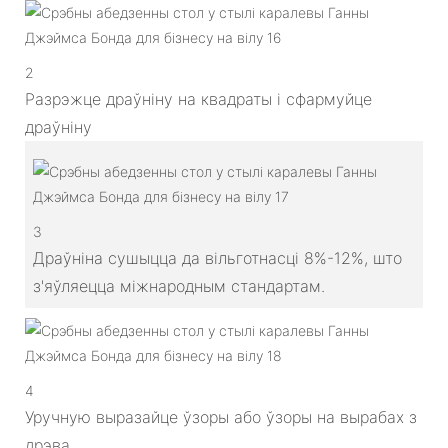
2
Разрэжце драўніну на квадраты і сфармуйце
драўніну
3
Драўніна сушыцца да вільготнасці 8%-12%, што
з'яўляецца міжнародным стандартам.
4
Уручную выразайце ўзоры або ўзоры на вырабах з
дрэва