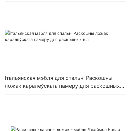
Італьянская мэбля для спальні Раскошны
ложак каралеўскага памеру для раскошных
віл