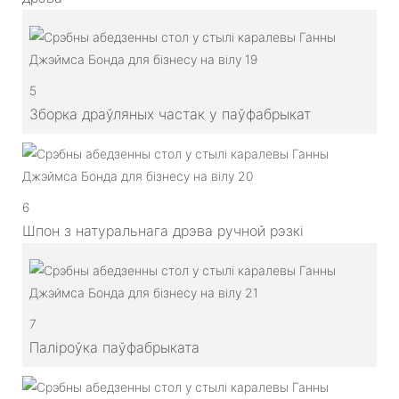
5
Зборка драўляных частак у паўфабрыкат
6
Шпон з натуральнага дрэва ручной рэзкі
7
Паліроўка паўфабрыката