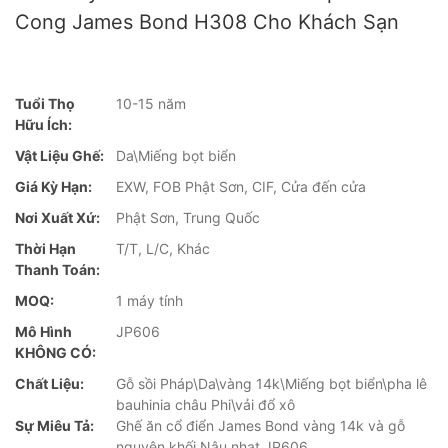
Cong James Bond H308 Cho Khách Sạn
Tuổi Thọ
10-15 năm
Hữu Ích:
Vật Liệu Ghế:
Da\Miếng bọt biển
Giá Kỳ Hạn:
EXW, FOB Phật Sơn, CIF, Cửa đến cửa
Nơi Xuất Xứ:
Phật Sơn, Trung Quốc
Thời Hạn
T/T, L/C, Khác
Thanh Toán:
MOQ:
1 máy tính
Mô Hình
JP606
KHÔNG CÓ:
Chất Liệu:
Gỗ sồi Pháp\Da\vàng 14k\Miếng bọt biển\pha lê
bauhinia châu Phi\vải đổ xô
Sự Miêu Tả:
Ghế ăn cổ điển James Bond vàng 14k và gỗ
nguyên khối Nâu nhạt JP606