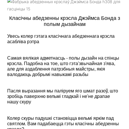
Класічны абедзенны крэсла Джэймса Бонда з
полым дызайнам
Увесь колер гэтага класічнага абедзеннага крэсла
асабліва рэтра
Самая вялікая адметнасць - полы дызайн на спінцы
крэсла. Падобна на тое, што гэта'звычайная з'ява,
але для аздаблення патрэбныя майстры, якія
валодаюць добрымі навыкамі разьбы
Пасля выразання мы паліруем яго шмат разоў, што
зробіць паверхню вельмі гладкай і не'не драпае
нашу скуру
Колер скуры падушкі становіцца вельмі яркім пад
святлом. Вам падабаецца гэты класічны абедзенны