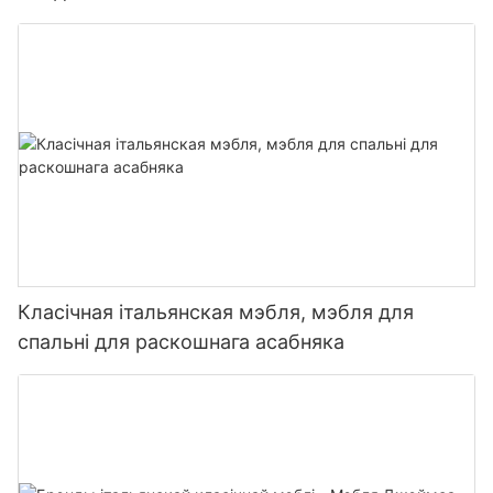
Класічная італьянская мэбля, мэбля для
спальні для раскошнага асабняка