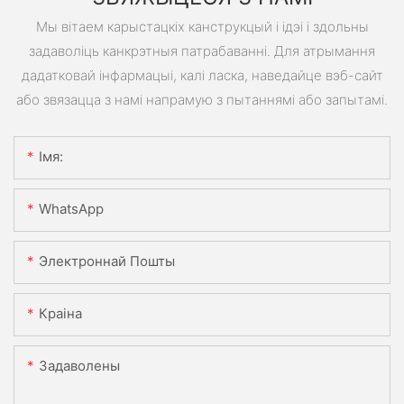
Мы вітаем карыстацкіх канструкцый і ідэі і здольны
задаволіць канкрэтныя патрабаванні. Для атрымання
дадатковай інфармацыі, калі ласка, наведайце вэб-сайт
або звязацца з намі напрамую з пытаннямі або запытамі.
Імя:
WhatsApp
Электроннай Пошты
Краіна
Задаволены