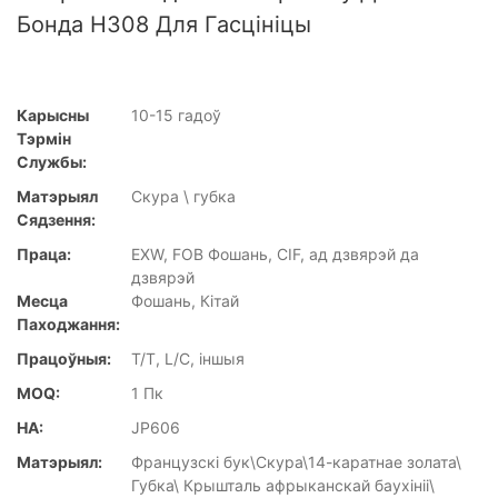
Бонда H308 Для Гасцініцы
Карысны
10-15 гадоў
Тэрмін
Службы:
Матэрыял
Скура \ губка
Сядзення:
Праца:
EXW, FOB Фошань, CIF, ад дзвярэй да
дзвярэй
Месца
Фошань, Кітай
Паходжання:
Працоўныя:
T/T, L/C, іншыя
MOQ:
1 Пк
НА:
JP606
Матэрыял:
Французскі бук\Скура\14-каратнае золата\
Губка\ Крышталь афрыканскай баухініі\