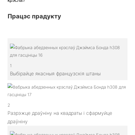
крэсла?
Працэс прадукту
1
Выбірайце якасныя французскія штаны
2
Разрэжце драўніну на квадраты і сфармуйце
драўніну