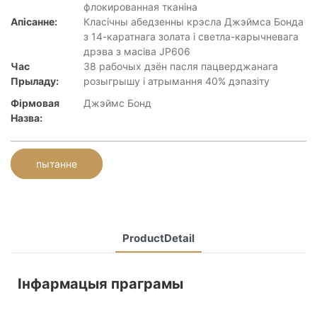
флокированная тканіна
Апісанне:
Класічны абедзенны крэсла Джэймса Бонда
з 14-каратнага золата і светла-карычневага
дрэва з масіва JP606
Час
38 рабочых дзён пасля пацверджанага
Прыладу:
розыгрышу і атрымання 40% дэпазіту
Фірмовая
Джэймс Бонд
Назва:
пытанне
ProductDetail
Інфармацыя праграмы