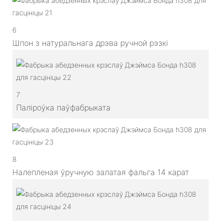
6
Шпон з натуральнага дрэва ручной рэзкі
7
Паліроўка паўфабрыката
8
Налепленая ўручную залатая фальга 14 карат