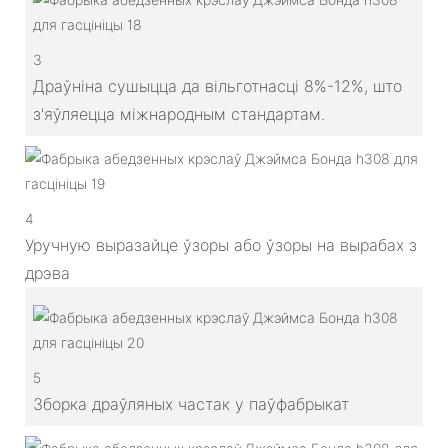
3
Драўніна сушыцца да вільготнасці 8%-12%, што
з'яўляецца міжнародным стандартам.
4
Уручную выразайце ўзоры або ўзоры на вырабах з
дрэва
5
Зборка драўляных частак у паўфабрыкат