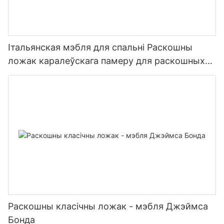
Італьянская мэбля для спальні Раскошны
ложак каралеўскага памеру для раскошных
віл
Раскошны класічны ложак - мэбля Джэймса
Бонда