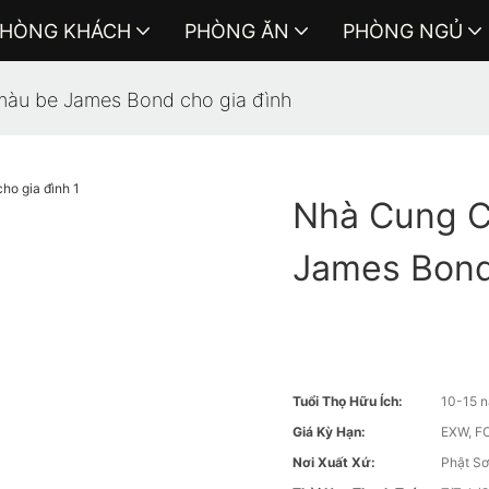
HÒNG KHÁCH
PHÒNG ĂN
PHÒNG NGỦ
màu be James Bond cho gia đình
Nhà Cung C
James Bond
Tuổi Thọ Hữu Ích:
10-15 
Giá Kỳ Hạn:
EXW, FO
Nơi Xuất Xứ:
Phật Sơ