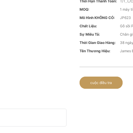
Thời Hạn Thanh Toán:
T/T, L/
MOQ:
1 máy t
Mô Hình KHÔNG CÓ:
JP623
Chất Liệu:
Gỗ sồi 
Sự Miêu Tả:
Chân gi
Thời Gian Giao Hàng:
38 ngày
Tên Thương Hiệu:
James 
cuộc điều tra