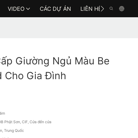
VIDEO
CÁC DỰ ÁN
LIÊN HỆ VỚI CHÚNG 
ấp Giường Ngủ Màu Be
 Cho Gia Đình
năm
B Phật Sơn, CIF, Cửa đến cửa
n, Trung Quốc