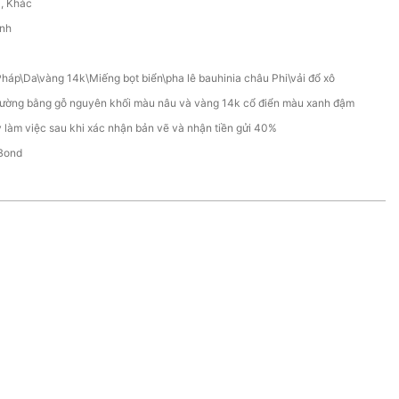
C, Khác
ính
Pháp\Da\vàng 14k\Miếng bọt biển\pha lê bauhinia châu Phi\vải đổ xô
ường bằng gỗ nguyên khối màu nâu và vàng 14k cổ điển màu xanh đậm
 làm việc sau khi xác nhận bản vẽ và nhận tiền gửi 40%
Bond