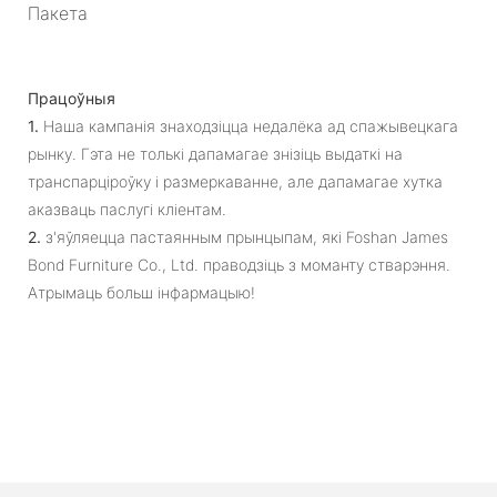
Пакета
Працоўныя
1.
Наша кампанія знаходзіцца недалёка ад спажывецкага
рынку. Гэта не толькі дапамагае знізіць выдаткі на
транспарціроўку і размеркаванне, але дапамагае хутка
аказваць паслугі кліентам.
2.
з'яўляецца пастаянным прынцыпам, які Foshan James
Bond Furniture Co., Ltd. праводзіць з моманту стварэння.
Атрымаць больш інфармацыю!