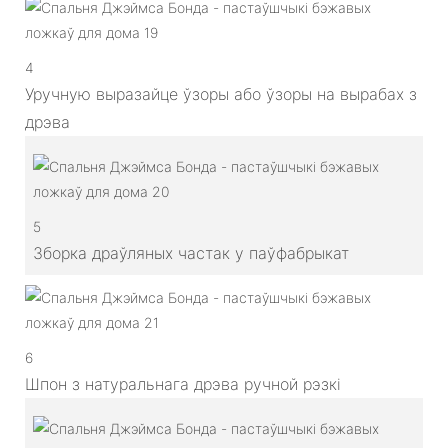
4
Уручную выразайце ўзоры або ўзоры на вырабах з
дрэва
5
Зборка драўляных частак у паўфабрыкат
6
Шпон з натуральнага дрэва ручной рэзкі