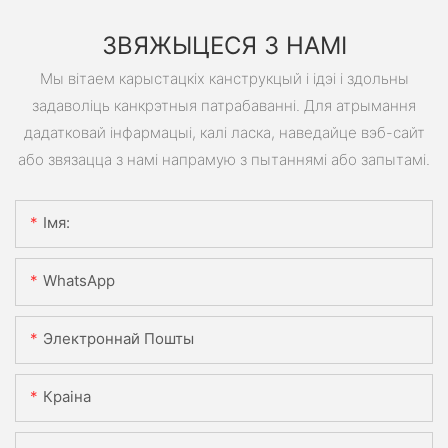
ЗВЯЖЫЦЕСЯ З НАМІ
Мы вітаем карыстацкіх канструкцый і ідэі і здольны
задаволіць канкрэтныя патрабаванні. Для атрымання
дадатковай інфармацыі, калі ласка, наведайце вэб-сайт
або звязацца з намі напрамую з пытаннямі або запытамі.
Імя:
WhatsApp
Электроннай Пошты
Краіна