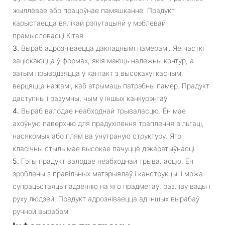
жыллёвае або працоўнае памяшканне. Прадукт
карыстаецца вялікай рэпутацыяй у мэблевай
прамысловасці Кітая
3.
Выраб адрозніваецца дакладнымі памерамі. Яе часткі
заціскаюцца ў формах, якія маюць належны контур, а
затым прыводзяцца ў кантакт з высокахуткаснымі
верцяцца нажамі, каб атрымаць патрэбны памер. Прадукт
даступны і разумны, чым у іншых канкурэнтаў
4.
Выраб валодае неабходнай трываласцю. Ён мае
ахоўную паверхню для прадухілення траплення вільгаці,
насякомых або плям ва ўнутраную структуру. Яго
класічны стыль мае высокае пачуццё дэкаратыўнасці
5.
Гэты прадукт валодае неабходнай трываласцю. Ён
зроблены з правільных матэрыялаў і канструкцыі і можа
супрацьстаяць падзенню на яго прадметаў, разліву вады і
руху людзей. Прадукт адрозніваецца ад іншых вырабаў
ручной вырабам