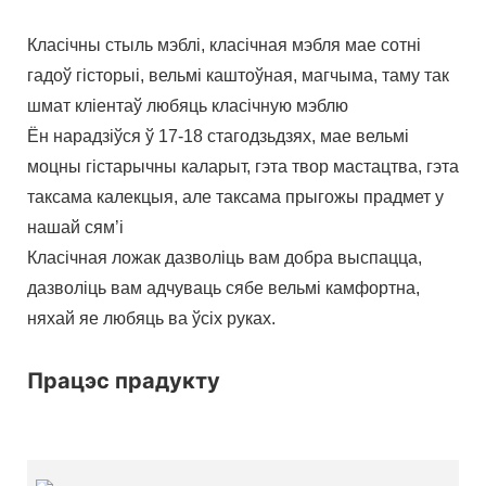
Класічны стыль мэблі, класічная мэбля мае сотні
гадоў гісторыі, вельмі каштоўная, магчыма, таму так
шмат кліентаў любяць класічную мэблю
Ён нарадзіўся ў 17-18 стагодзьдзях, мае вельмі
моцны гістарычны каларыт, гэта твор мастацтва, гэта
таксама калекцыя, але таксама прыгожы прадмет у
нашай сям’і
Класічная ложак дазволіць вам добра выспацца,
дазволіць вам адчуваць сябе вельмі камфортна,
няхай яе любяць ва ўсіх руках.
Працэс прадукту