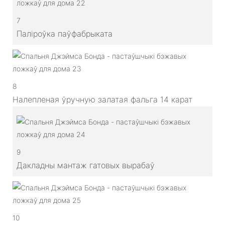
7
Паліроўка паўфабрыката
8
Налепленая ўручную залатая фальга 14 карат
9
Дакладны мантаж гатовых вырабаў
10