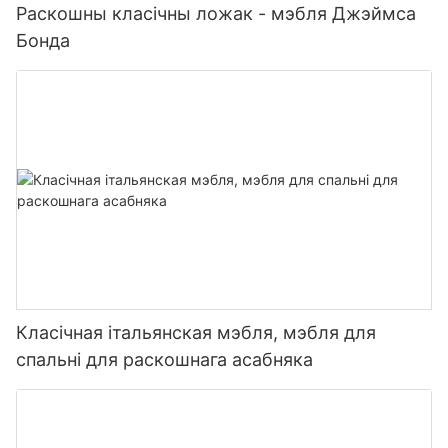
Раскошны класічны ложак - мэбля Джэймса
Бонда
Класічная італьянская мэбля, мэбля для
спальні для раскошнага асабняка