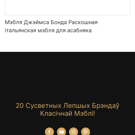
Мэбля Джэймса Бонда Раскошная
італьянская мэбля для асабняка
20 Сусветных Лепшых Брэндаў
Класічнай Мэблі!