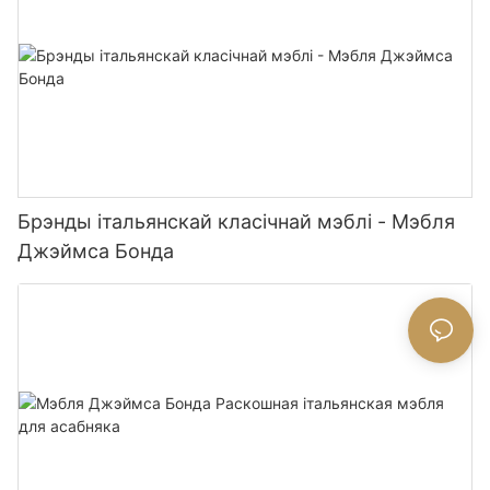
Брэнды італьянскай класічнай мэблі - Мэбля
Джэймса Бонда