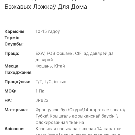
Бэжавых Ложкаў Для Дома
Карысны
10-15 гадоў
Тэрмін
Службы:
Праца:
EXW, FOB Фошань, CIF, ад дзвярэй да
дзвярэй
Месца
Фошань, Кітай
Паходжання:
Працоўныя:
T/T, L/C, іншыя
MOQ:
1 Пк
НА:
JP623
Матэрыял:
Французскі бук\Скура\14-каратнае золата\
Губка\ Крышталь афрыканскай баухініі\
флокированная тканіна
Апісанне:
Класічная насычана-зялёная 14-каратная
залацістая і карычневая аснова ложка з