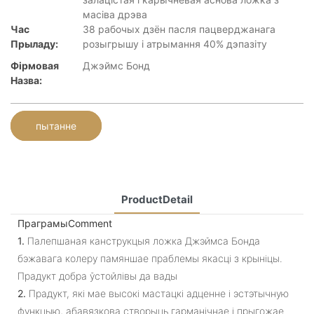
масіва дрэва
Час
38 рабочых дзён пасля пацверджанага
Прыладу:
розыгрышу і атрымання 40% дэпазіту
Фірмовая
Джэймс Бонд
Назва:
пытанне
ProductDetail
ПраграмыComment
1.
Палепшаная канструкцыя ложка Джэймса Бонда
бэжавага колеру памяншае праблемы якасці з крыніцы.
Прадукт добра ўстойлівы да вады
2.
Прадукт, які мае высокі мастацкі адценне і эстэтычную
функцыю, абавязкова створыць гарманічнае і прыгожае