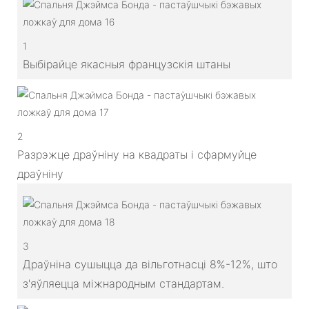
1
Выбірайце якасныя французскія штаны
2
Разрэжце драўніну на квадраты і сфармуйце
драўніну
3
Драўніна сушыцца да вільготнасці 8%-12%, што
з'яўляецца міжнародным стандартам.