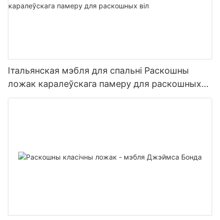
Італьянская мэбля для спальні Раскошны
ложак каралеўскага памеру для раскошных
віл