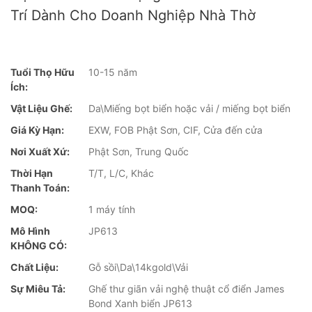
Trí Dành Cho Doanh Nghiệp Nhà Thờ
Tuổi Thọ Hữu
10-15 năm
Ích:
Vật Liệu Ghế:
Da\Miếng bọt biển hoặc vải / miếng bọt biển
Giá Kỳ Hạn:
EXW, FOB Phật Sơn, CIF, Cửa đến cửa
Nơi Xuất Xứ:
Phật Sơn, Trung Quốc
Thời Hạn
T/T, L/C, Khác
Thanh Toán:
MOQ:
1 máy tính
Mô Hình
JP613
KHÔNG CÓ:
Chất Liệu:
Gỗ sồi\Da\14kgold\Vải
Sự Miêu Tả:
Ghế thư giãn vải nghệ thuật cổ điển James
Bond Xanh biển JP613