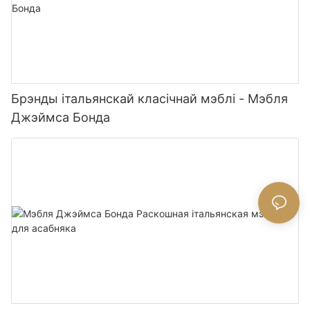
Брэнды італьянскай класічнай мэблі - Мэбля
Джэймса Бонда