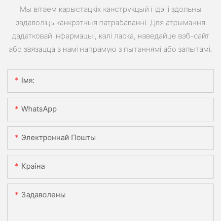
Мы вітаем карыстацкіх канструкцый і ідэі і здольны
задаволіць канкрэтныя патрабаванні. Для атрымання
дадатковай інфармацыі, калі ласка, наведайце вэб-сайт
або звязацца з намі напрамую з пытаннямі або запытамі.
Імя:
WhatsApp
Электроннай Пошты
Краіна
Задаволены