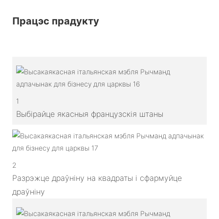
Працэс прадукту
1
Выбірайце якасныя французскія штаны
2
Разрэжце драўніну на квадраты і сфармуйце
драўніну