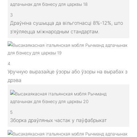
3
Драўніна сушыцца да вільготнасці 8%-12%, што
з'яўляецца міжнародным стандартам.
4
Уручную выразайце ўзоры або ўзоры на вырабах з
дрэва
5
Зборка драўляных частак у паўфабрыкат