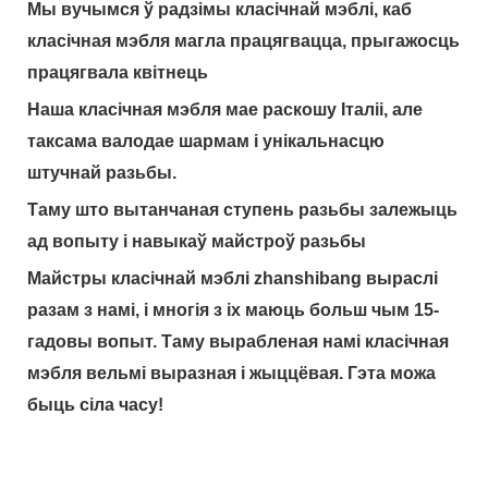
Мы вучымся ў радзімы класічнай мэблі, каб
класічная мэбля магла працягвацца, прыгажосць
працягвала квітнець
Наша класічная мэбля мае раскошу Італіі, але
таксама валодае шармам і унікальнасцю
штучнай разьбы.
Таму што вытанчаная ступень разьбы залежыць
ад вопыту і навыкаў майстроў разьбы
Майстры класічнай мэблі zhanshibang выраслі
разам з намі, і многія з іх маюць больш чым 15-
гадовы вопыт. Таму вырабленая намі класічная
мэбля вельмі выразная і жыццёвая. Гэта можа
быць сіла часу!