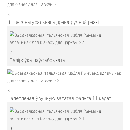
6
Шпон з натуральнага дрэва ручной рэзкі
7
Паліроўка паўфабрыката
8
Налепленая ўручную залатая фальга 14 карат
9