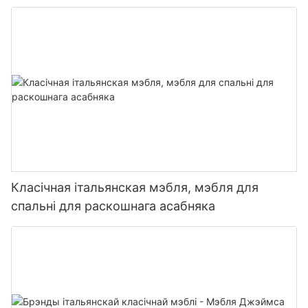
Класічная італьянская мэбля, мэбля для
спальні для раскошнага асабняка