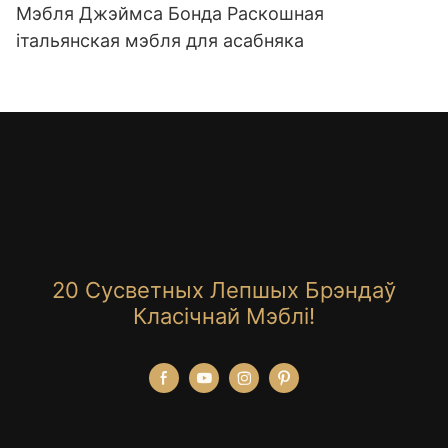
Мэбля Джэймса Бонда Раскошная
італьянская мэбля для асабняка
20 Сусветных Лепшых Брэндаў
Класічнай Мэблі!