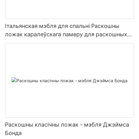
Італьянская мэбля для спальні Раскошны
ложак каралеўскага памеру для раскошных
віл
Раскошны класічны ложак - мэбля Джэймса
Бонда