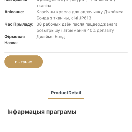
тканіна
Апісанне:
Класічны крэсла для адпачынку Джэймса
Бонда з тканіны, сіні JP613
Час Прыладу:
38 рабочых дзён пасля пацверджанага
розыгрышу і атрымання 40% дэпазіту
Фірмовая
Джэймс Бонд
Назва:
пытанне
ProductDetail
Інфармацыя праграмы