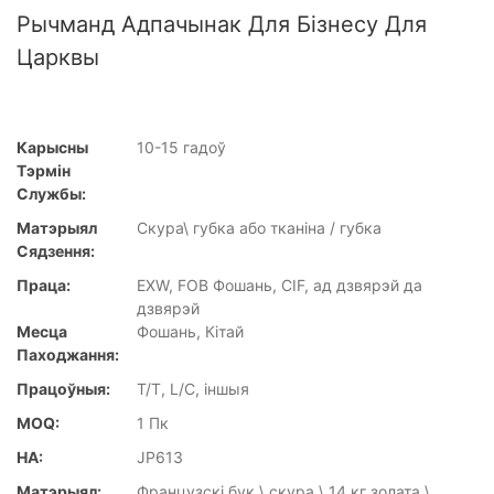
Рычманд Адпачынак Для Бізнесу Для
Царквы
Карысны
10-15 гадоў
Тэрмін
Службы:
Матэрыял
Скура\ губка або тканіна / губка
Сядзення:
Праца:
EXW, FOB Фошань, CIF, ад дзвярэй да
дзвярэй
Месца
Фошань, Кітай
Паходжання:
Працоўныя:
T/T, L/C, іншыя
MOQ:
1 Пк
НА:
JP613
Матэрыял:
Французскі бук \ скура \ 14 кг золата \