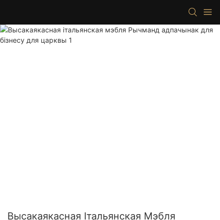
Высакаякасная Італьянская Мэбля