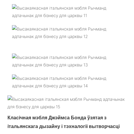
Класічная мэбля Джэймса Бонда ўзятая з
італьянскага дызайну і тэхналогіі вытворчасці