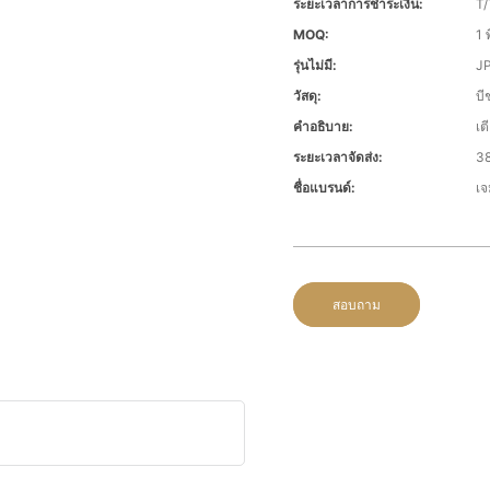
ระยะเวลาการชำระเงิน:
T/
MOQ:
1 พ
รุ่นไม่มี:
J
วัสดุ:
บี
คำอธิบาย:
เต
ระยะเวลาจัดส่ง:
38
ชื่อแบรนด์:
เจ
สอบถาม