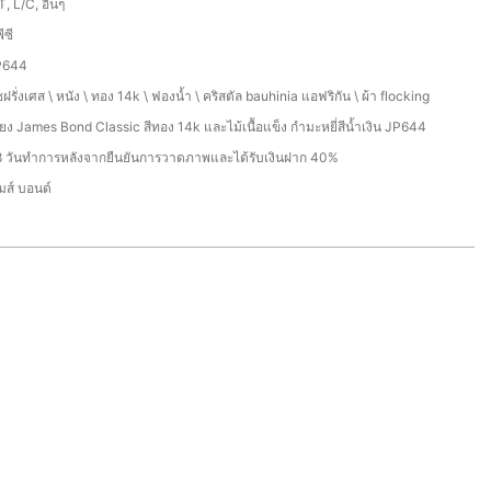
T, L/C, อื่นๆ
ีซี
P644
ชฝรั่งเศส \ หนัง \ ทอง 14k \ ฟองน้ำ \ คริสตัล bauhinia แอฟริกัน \ ผ้า flocking
ียง James Bond Classic สีทอง 14k และไม้เนื้อแข็ง กำมะหยี่สีน้ำเงิน JP644
 วันทำการหลังจากยืนยันการวาดภาพและได้รับเงินฝาก 40%
มส์ บอนด์