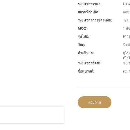
ระยะเวลาราคา:
EXW,
สถานที่กำเนิด:
ฝอซ
ระยะเวลาการชำระเงิน:
T/T,
MOQ:
1 พีซ
รุ่นไม่มี:
F11
วัสดุ:
บีชฝ
คำอธิบาย:
ยุโร
เปีย
ระยะเวลาจัดส่ง:
38 
ชื่อแบรนด์:
เจมส
สอบถาม