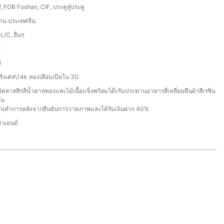
 FOB Foshan, CIF, ประตูสู่ประตู
าน ประเทศจีน
 L/C, อื่นๆ
ี
8
รั่งเศส\14k ทอง\สีอบเปียโน 3D
ปคลาสสิกสีน้ำตาลทองและไม้เนื้อแข็งพร้อมโต๊ะรับประทานอาหารสี่เหลี่ยมผืนผ้าสีเรซิน
โน
วันทำการหลังจากยืนยันการวาดภาพและได้รับเงินฝาก 40%
์ บอนด์