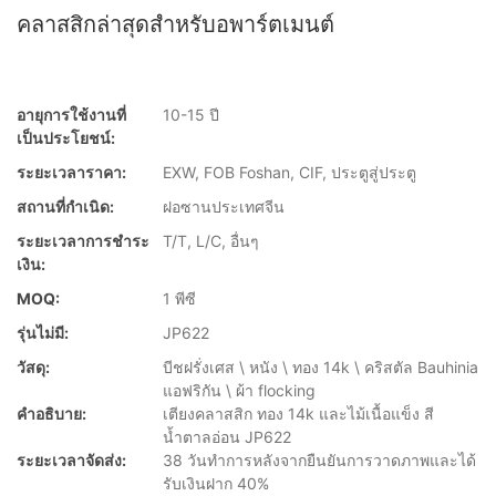
คลาสสิกล่าสุดสำหรับอพาร์ตเมนต์
อายุการใช้งานที่
10-15 ปี
เป็นประโยชน์:
ระยะเวลาราคา:
EXW, FOB Foshan, CIF, ประตูสู่ประตู
สถานที่กำเนิด:
ฝอซานประเทศจีน
ระยะเวลาการชำระ
T/T, L/C, อื่นๆ
เงิน:
MOQ:
1 พีซี
รุ่นไม่มี:
JP622
วัสดุ:
บีชฝรั่งเศส \ หนัง \ ทอง 14k \ คริสตัล Bauhinia
แอฟริกัน \ ผ้า flocking
คำอธิบาย:
เตียงคลาสสิก ทอง 14k และไม้เนื้อแข็ง สี
น้ำตาลอ่อน JP622
ระยะเวลาจัดส่ง:
38 วันทำการหลังจากยืนยันการวาดภาพและได้
รับเงินฝาก 40%