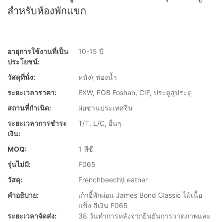
สำหรับห้องพักแขก
อายุการใช้งานที่เป็น
10-15 ปี
ประโยชน์:
วัสดุที่นั่ง:
หนัง\ ฟองน้ำ
ระยะเวลาราคา:
EXW, FOB Foshan, CIF, ประตูสู่ประตู
สถานที่กำเนิด:
ฝอซานประเทศจีน
ระยะเวลาการชำระ
T/T, L/C, อื่นๆ
เงิน:
MOQ:
1 พีซี
รุ่นไม่มี:
F065
วัสดุ:
Frenchbeech\Leather
คำอธิบาย:
เก้าอี้พักผ่อน James Bond Classic ไม้เนื้อ
แข็ง สีเงิน F065
ระยะเวลาจัดส่ง:
38 วันทำการหลังจากยืนยันการวาดภาพและ