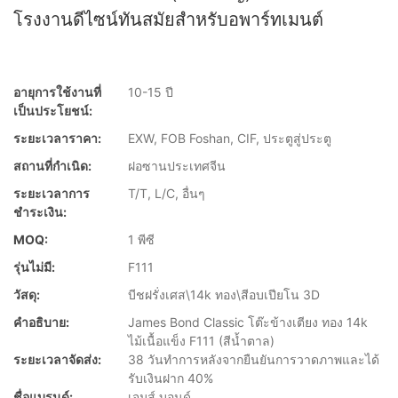
โรงงานดีไซน์ทันสมัยสำหรับอพาร์ทเมนต์
อายุการใช้งานที่
10-15 ปี
เป็นประโยชน์:
ระยะเวลาราคา:
EXW, FOB Foshan, CIF, ประตูสู่ประตู
สถานที่กำเนิด:
ฝอซานประเทศจีน
ระยะเวลาการ
T/T, L/C, อื่นๆ
ชำระเงิน:
MOQ:
1 พีซี
รุ่นไม่มี:
F111
วัสดุ:
บีชฝรั่งเศส\14k ทอง\สีอบเปียโน 3D
คำอธิบาย:
James Bond Classic โต๊ะข้างเตียง ทอง 14k
ไม้เนื้อแข็ง F111 (สีน้ำตาล)
ระยะเวลาจัดส่ง:
38 วันทำการหลังจากยืนยันการวาดภาพและได้
รับเงินฝาก 40%
ชื่อแบรนด์:
เจมส์ บอนด์