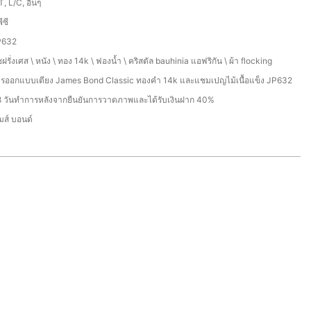
T, L/C, อื่นๆ
ีซี
P632
ชฝรั่งเศส \ หนัง \ ทอง 14k \ ฟองน้ำ \ คริสตัล bauhinia แอฟริกัน \ ผ้า flocking
รออกแบบเตียง James Bond Classic ทองคำ 14k และแชมเปญไม้เนื้อแข็ง JP632
 วันทำการหลังจากยืนยันการวาดภาพและได้รับเงินฝาก 40%
มส์ บอนด์