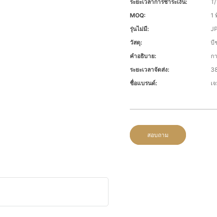
ระยะเวลาการชำระเงิน:
T/
MOQ:
1 พ
รุ่นไม่มี:
J
วัสดุ:
บี
คำอธิบาย:
กา
ระยะเวลาจัดส่ง:
38
ชื่อแบรนด์:
เจ
สอบถาม