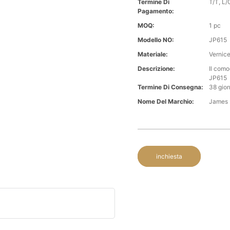
Termine Di
T/T, L/C
Pagamento:
MOQ:
1 pc
Modello NO:
JP615
Materiale:
Vernice
Descrizione:
Il como
JP615
Termine Di Consegna:
38 gior
Nome Del Marchio:
James
inchiesta