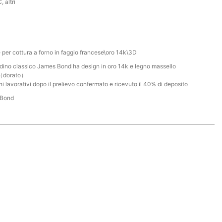
, altri
 per cottura a forno in faggio francese\oro 14k\3D
dino classico James Bond ha design in oro 14k e legno massello
（dorato）
ni lavorativi dopo il prelievo confermato e ricevuto il 40% di deposito
 Bond