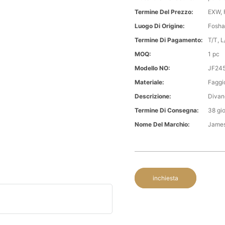
Termine Del Prezzo:
EXW, 
Luogo Di Origine:
Fosha
Termine Di Pagamento:
T/T, L/
MOQ:
1 pc
Modello NO:
JF24
Materiale:
Faggio
Descrizione:
Divan
Termine Di Consegna:
38 gio
Nome Del Marchio:
Jame
inchiesta