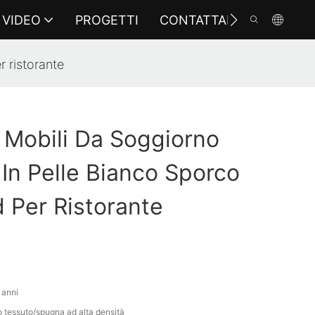
VIDEO
PROGETTI
CONTATTARCI
r ristorante
i Mobili Da Soggiorno
 In Pelle Bianco Sporco
 Per Ristorante
 anni
o tessuto/spugna ad alta densità