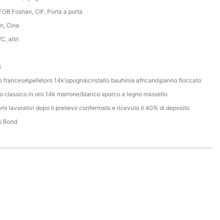
FOB Foshan, CIF, Porta a porta
n, Cina
C, altri
5
 francese\pelle\oro 14k\spugna\cristallo bauhinia africano\panno floccato
o classico in oro 14k marrone/bianco sporco e legno massello
rni lavorativi dopo il prelievo confermato e ricevuto il 40% di deposito
s Bond