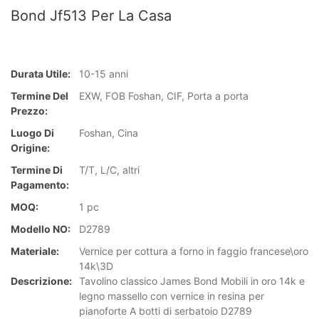
Bond Jf513 Per La Casa
Durata Utile:
10-15 anni
Termine Del
EXW, FOB Foshan, CIF, Porta a porta
Prezzo:
Luogo Di
Foshan, Cina
Origine:
Termine Di
T/T, L/C, altri
Pagamento:
MOQ:
1 pc
Modello NO:
D2789
Materiale:
Vernice per cottura a forno in faggio francese\oro
14k\3D
Descrizione:
Tavolino classico James Bond Mobili in oro 14k e
legno massello con vernice in resina per
pianoforte A botti di serbatoio D2789