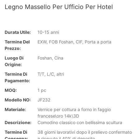
Legno Massello Per Ufficio Per Hotel
Durata Utile:
10-15 anni
Termine Del
EXW, FOB Foshan, CIF, Porta a porta
Prezzo:
Luogo Di
Foshan, Cina
Origine:
Termine Di
T/T, L/C, altri
Pagamento:
MOQ:
1 pc
Modello NO:
JF232
Materiale:
Vernice per cottura a forno in faggio
francese\oro 14k\3D
Descrizione:
Comodino classico con bellissima scultura
Termine Di
38 giorni lavorativi dopo il prelievo confermato
Consegna:
e ricevuto il 40% di deposito