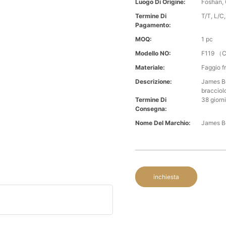
Luogo Di Origine:
Foshan, 
Termine Di
T/T, L/C, 
Pagamento:
MOQ:
1 pc
Modello NO:
F119 （C
Materiale:
Faggio f
Descrizione:
James Bo
braccio
Termine Di
38 giorni
Consegna:
Nome Del Marchio:
James B
inchiesta