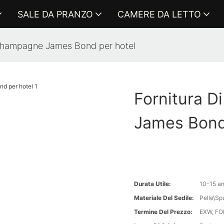
SALE DA PRANZO
CAMERE DA LETTO
o champagne James Bond per hotel
Fornitura D
James Bond
Durata Utile:
10-15 an
Materiale Del Sedile:
Pelle\S
Termine Del Prezzo:
EXW, FOB