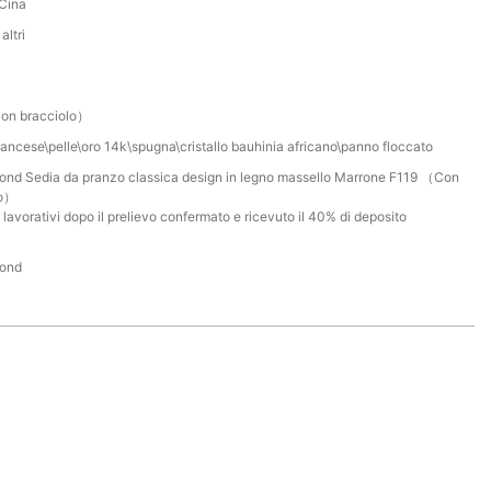
Cina
altri
on bracciolo）
rancese\pelle\oro 14k\spugna\cristallo bauhinia africano\panno floccato
nd Sedia da pranzo classica design in legno massello Marrone F119 （Con
lo）
 lavorativi dopo il prelievo confermato e ricevuto il 40% di deposito
ond