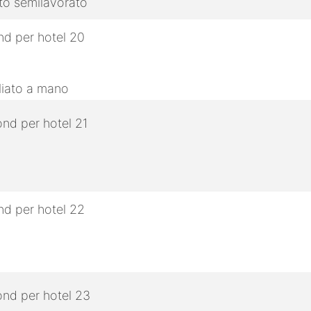
tto semilavorato
gliato a mano